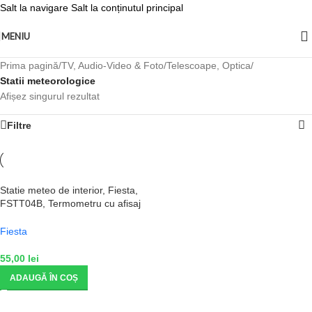
Salt la navigare
Salt la conținutul principal
MENIU
Prima pagină
/
TV, Audio-Video & Foto
/
Telescoape, Optica
/
Statii meteorologice
Afișez singurul rezultat
Filtre
Statie meteo de interior, Fiesta,
FSTT04B, Termometru cu afisaj
LCD, Negru/Argintiu
Fiesta
55,00
lei
ADAUGĂ ÎN COȘ