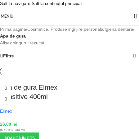
Salt la navigare
Salt la conținutul principal
MENIU
Prima pagină
/
Cosmetice, Produse ingrijire personala
/
Igiena dentara
/
Apa de gura
Afișez singurul rezultat
Filtre
Apa de gura Elmex
Sensitive 400ml
Elmex
26,00
lei
(6,50 lei / 100 ml)
ADAUGĂ ÎN COȘ