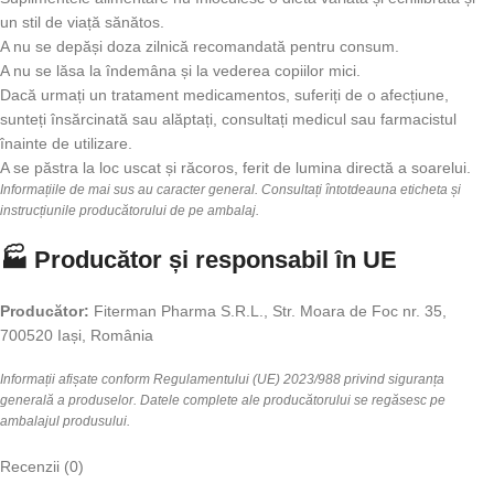
un stil de viață sănătos.
A nu se depăși doza zilnică recomandată pentru consum.
A nu se lăsa la îndemâna și la vederea copiilor mici.
Dacă urmați un tratament medicamentos, suferiți de o afecțiune,
sunteți însărcinată sau alăptați, consultați medicul sau farmacistul
înainte de utilizare.
A se păstra la loc uscat și răcoros, ferit de lumina directă a soarelui.
Informațiile de mai sus au caracter general. Consultați întotdeauna eticheta și
instrucțiunile producătorului de pe ambalaj.
🏭 Producător și responsabil în UE
Producător:
Fiterman Pharma S.R.L., Str. Moara de Foc nr. 35,
700520 Iași, România
Informații afișate conform Regulamentului (UE) 2023/988 privind siguranța
generală a produselor. Datele complete ale producătorului se regăsesc pe
ambalajul produsului.
Recenzii (0)