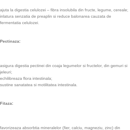
ajuta la digestia celulozei – fibra insolubila din fructe, legume, cereale;
inlatura senzatia de preaplin si reduce balonarea cauzata de
fermentatia celulozei.
Pectinaza:
asigura digestia pectinei din coaja legumelor si fructelor, din gemuri si
jeleuri;
echilibreaza flora intestinala;
sustine sanatatea si motilitatea intestinala.
Fitaza:
favorizeaza absorbtia mineralelor (fier, calciu, magneziu, zinc) din