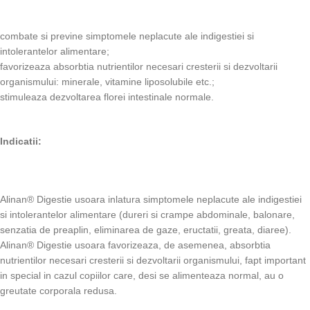
combate si previne simptomele neplacute ale indigestiei si
intolerantelor alimentare;
favorizeaza absorbtia nutrientilor necesari cresterii si dezvoltarii
organismului: minerale, vitamine liposolubile etc.;
stimuleaza dezvoltarea florei intestinale normale.
Indicatii:
Alinan® Digestie usoara inlatura simptomele neplacute ale indigestiei
si intolerantelor alimentare (dureri si crampe abdominale, balonare,
senzatia de preaplin, eliminarea de gaze, eructatii, greata, diaree).
Alinan® Digestie usoara favorizeaza, de asemenea, absorbtia
nutrientilor necesari cresterii si dezvoltarii organismului, fapt important
in special in cazul copiilor care, desi se alimenteaza normal, au o
greutate corporala redusa.