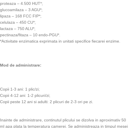
proteaza – 4.500 HUT*;
glucoamilaza – 3 AGU*;
lipaza – 168 FCC FIP*;
celulaza – 450 CU*;
lactaza – 750 ALU*;
pectinaza/fitaza – 10 endo-PGU*.
*Activitate enzimatica exprimata in unitati specifice fiecarei enzime.
Mod de administrare:
Copii 1-3 ani: 1 plic/zi;
Copii 4-12 ani: 1-2 plicuri/zi;
Copii peste 12 ani si adulti: 2 plicuri de 2-3 ori pe zi.
Inainte de administrare, continutul plicului se dizolva in aproximativ 50
ml apa plata la temperatura camerei. Se administreaza in timpul mesei