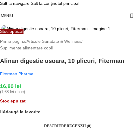
Salt la navigare
Salt la conținutul principal
MENIU
Fă clic pentru a mări
Stoc epuizat
Prima pagină
/
Articole Sanatate & Wellness
/
Suplimente alimentare copii
Alinan digestie usoara, 10 plicuri, Fiterman
Fiterman Pharma
16,80
lei
(1,68 lei / buc)
Stoc epuizat
Adaugă la favorite
DESCRIERE
RECENZII (0)