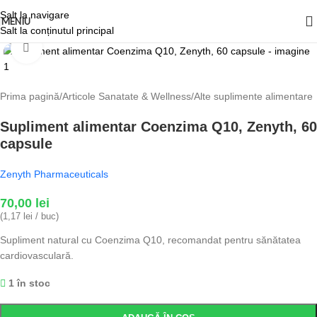
Salt la navigare
MENIU
Salt la conținutul principal
Fă clic pentru a mări
Prima pagină
/
Articole Sanatate & Wellness
/
Alte suplimente alimentare
Supliment alimentar Coenzima Q10, Zenyth, 60
capsule
Zenyth Pharmaceuticals
70,00
lei
(1,17 lei / buc)
Supliment natural cu Coenzima Q10, recomandat pentru sănătatea
cardiovasculară.
1 în stoc