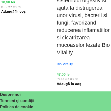
sistemului digestiv si
18,50
lei
ajuta la distrugerea
(3,70 lei / 100 ml)
Adaugă în coș
unor virusi, bacterii si
fungi, favorizand
reducerea inflamatiilor
si cicatrizarea
mucoaselor lezate Bio
Vitality
Bio Vitality
47,50
lei
(79,17 lei / 100 ml)
Adaugă în coș
Despre noi
Termeni și condiții
Politica de cookie