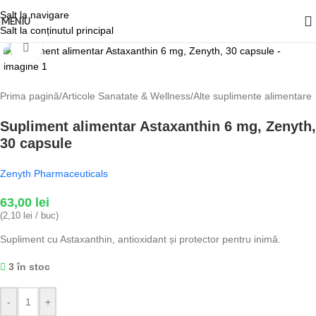
Salt la navigare
MENIU
Salt la conținutul principal
Fă clic pentru a mări
Prima pagină
/
Articole Sanatate & Wellness
/
Alte suplimente alimentare
Supliment alimentar Astaxanthin 6 mg, Zenyth,
30 capsule
Zenyth Pharmaceuticals
63,00
lei
(2,10 lei / buc)
Supliment cu Astaxanthin, antioxidant și protector pentru inimă.
3 în stoc
-
+