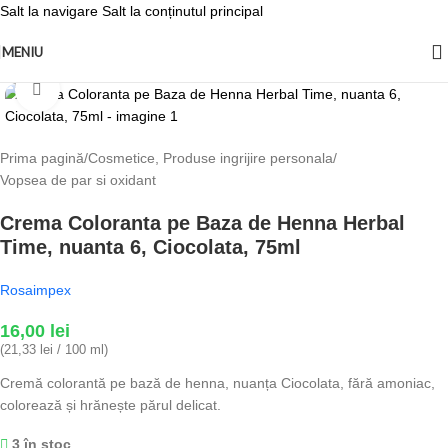
Salt la navigare
Salt la conținutul principal
MENIU
Fă clic pentru a mări
Prima pagină
/
Cosmetice, Produse ingrijire personala
/
Vopsea de par si oxidant
Crema Coloranta pe Baza de Henna Herbal
Time, nuanta 6, Ciocolata, 75ml
Rosaimpex
16,00
lei
(21,33 lei / 100 ml)
Cremă colorantă pe bază de henna, nuanța Ciocolata, fără amoniac,
colorează și hrănește părul delicat.
3 în stoc