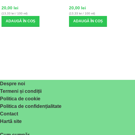
20,00
lei
20,00
lei
(13,33 lei / 100 ml)
(13,33 lei / 100 ml)
ADAUGĂ ÎN COȘ
ADAUGĂ ÎN COȘ
Despre noi
Termeni și condiții
Politica de cookie
Politica de confidențialitate
Contact
Hartă site
Cum cumpăr