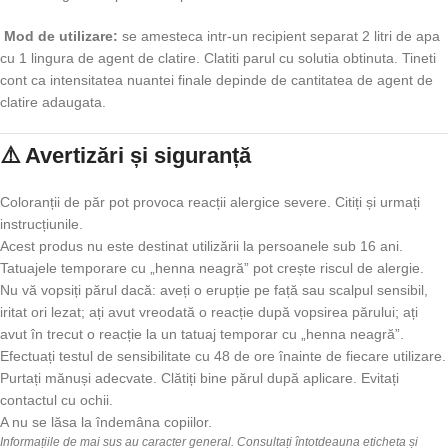
Mod de utilizare:
se amesteca intr-un recipient separat 2 litri de apa
cu 1 lingura de agent de clatire. Clatiti parul cu solutia obtinuta. Tineti
cont ca intensitatea nuantei finale depinde de cantitatea de agent de
clatire adaugata.
⚠️ Avertizări și siguranță
Coloranții de păr pot provoca reacții alergice severe. Citiți și urmați
instrucțiunile.
Acest produs nu este destinat utilizării la persoanele sub 16 ani.
Tatuajele temporare cu „henna neagră” pot crește riscul de alergie.
Nu vă vopsiți părul dacă: aveți o erupție pe față sau scalpul sensibil,
iritat ori lezat; ați avut vreodată o reacție după vopsirea părului; ați
avut în trecut o reacție la un tatuaj temporar cu „henna neagră”.
Efectuați testul de sensibilitate cu 48 de ore înainte de fiecare utilizare.
Purtați mănuși adecvate. Clătiți bine părul după aplicare. Evitați
contactul cu ochii.
A nu se lăsa la îndemâna copiilor.
Informațiile de mai sus au caracter general. Consultați întotdeauna eticheta și