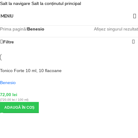
Salt la navigare
Salt la conținutul principal
MENIU
Prima pagină
/
Benesio
Afișez singurul rezultat
Filtre
Tonico Forte 10 ml, 10 flacoane
Benesio
72,00
lei
(720,00 lei / 100 ml)
ADAUGĂ ÎN COȘ