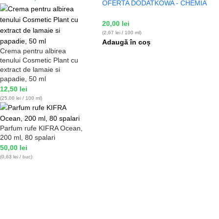
OFERTA DODATKOWA - CHEMIA
20,00
lei
(2,67 lei / 100 ml)
Adaugă în coș
Crema pentru albirea
tenului Cosmetic Plant cu
extract de lamaie si
papadie, 50 ml
12,50
lei
(25,00 lei / 100 ml)
Parfum rufe KIFRA Ocean,
200 ml, 80 spalari
50,00
lei
(0,63 lei / buc)