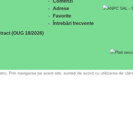
Comenzi
Adrese
Favorite
Întrebări frecvente
tract (OUG 18/2026)
ru. Prin navigarea pe acest site, sunteți de acord cu utilizarea de cătr