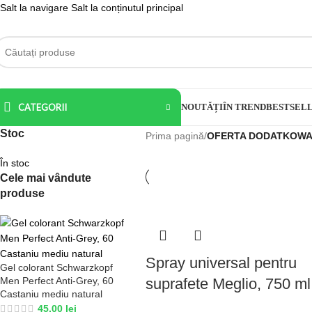
Salt la navigare
Salt la conținutul principal
CATEGORII
NOUTĂȚI
ÎN TREND
BESTSEL
Stoc
Prima pagină
/
OFERTA DODATKOWA 
În stoc
Cele mai vândute
produse
Spray universal pentru
Gel colorant Schwarzkopf
Men Perfect Anti-Grey, 60
suprafete Meglio, 750 ml
Castaniu mediu natural
45,00
lei