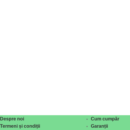
Despre noi
Cum cumpăr
Termeni și condiții
Garanții