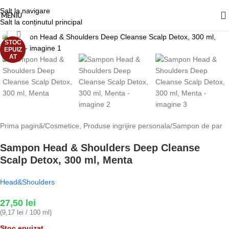
Salt la navigare
MENIU
Salt la conținutul principal
Fă clic pentru a mări
STOC
EPUIZ
AT
Prima pagină
/
Cosmetice, Produse ingrijire personala
/
Sampon de par
Sampon Head & Shoulders Deep Cleanse
Scalp Detox, 300 ml, Menta
Head&Shoulders
27,50
lei
(9,17 lei / 100 ml)
Stoc epuizat