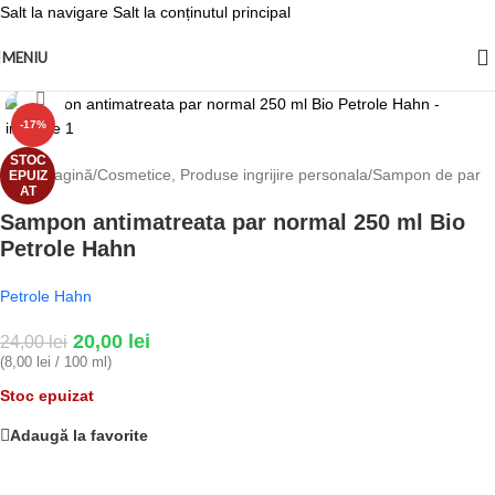
Salt la navigare
Salt la conținutul principal
MENIU
Fă clic pentru a mări
-17%
STOC
Prima pagină
/
Cosmetice, Produse ingrijire personala
/
Sampon de par
EPUIZ
AT
Sampon antimatreata par normal 250 ml Bio
Petrole Hahn
Petrole Hahn
20,00
lei
24,00
lei
(8,00 lei / 100 ml)
Stoc epuizat
Adaugă la favorite