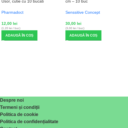
Usor, cutie cu 10 bucati
cm – 10 buc
Pharmadoct
Senssitive Concept
12,00
lei
30,00
lei
(1,20 lei / buc)
(3,00 lei / buc)
ADAUGĂ ÎN COȘ
ADAUGĂ ÎN COȘ
Despre noi
Termeni și condiții
Politica de cookie
Politica de confidențialitate