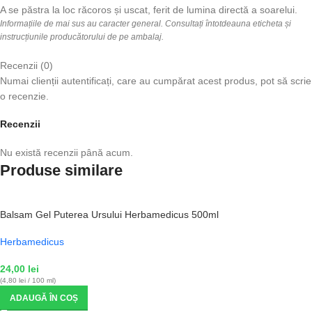
A se păstra la loc răcoros și uscat, ferit de lumina directă a soarelui.
Informațiile de mai sus au caracter general. Consultați întotdeauna eticheta și
instrucțiunile producătorului de pe ambalaj.
Recenzii (0)
Numai clienții autentificați, care au cumpărat acest produs, pot să scrie
o recenzie.
Recenzii
Nu există recenzii până acum.
Produse similare
Balsam Gel Puterea Ursului Herbamedicus 500ml
Herbamedicus
24,00
lei
(4,80 lei / 100 ml)
ADAUGĂ ÎN COȘ