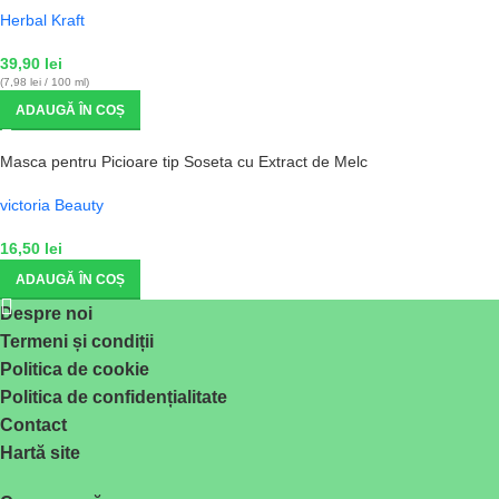
Herbal Kraft
39,90
lei
(7,98 lei / 100 ml)
ADAUGĂ ÎN COȘ
Masca pentru Picioare tip Soseta cu Extract de Melc
victoria Beauty
16,50
lei
ADAUGĂ ÎN COȘ
Despre noi
Termeni și condiții
Politica de cookie
Politica de confidențialitate
Contact
Hartă site