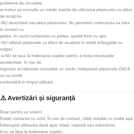
probleme de circulatie
ar trebui sa consulte un medic inainte de utilizarea plasturelui cu efect
de incalzire.
-NU deschideti saculetul plasturelui. Nu permiteti continutului sa intre
in contact cu
pielea. In cazul contactului cu pielea, spalati bine cu apa.
-NU utilizati plasturele cu efect de incalzire in medii imbogatite cu
oxigen.
-a NU se lasa la indemana copiilor pentru a evita intoxicatiile
accidentale. In caz de
ingerare accidentala consultati un medic.Indepartati plasturele DACA
nu va simtiti
confortabili in timpul utilizarii.
⚠️ Avertizări și siguranță
Doar pentru uz extern.
Evitați contactul cu ochii. În caz de contact, clătiți imediat cu multă apă.
Întrerupeți utilizarea dacă apar iritații, roșeață sau mâncărimi.
A nu se lăsa la îndemâna copiilor.