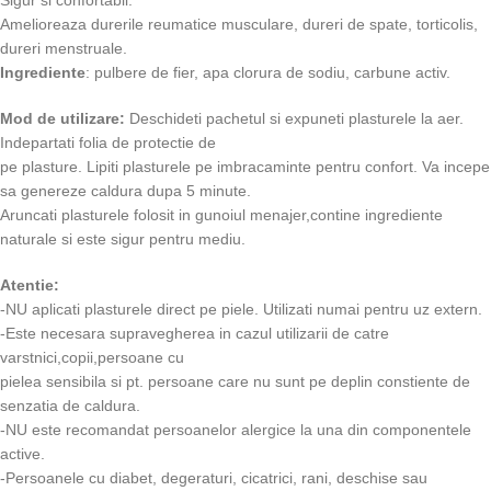
Sigur si confortabil.
Amelioreaza durerile reumatice musculare, dureri de spate, torticolis,
dureri menstruale.
Ingrediente
: pulbere de fier, apa clorura de sodiu, carbune activ.
Mod de utilizare:
Deschideti pachetul si expuneti plasturele la aer.
Indepartati folia de protectie de
pe plasture. Lipiti plasturele pe imbracaminte pentru confort. Va incepe
sa genereze caldura dupa 5 minute.
Aruncati plasturele folosit in gunoiul menajer,contine ingrediente
naturale si este sigur pentru mediu.
Atentie:
-NU aplicati plasturele direct pe piele. Utilizati numai pentru uz extern.
-Este necesara supravegherea in cazul utilizarii de catre
varstnici,copii,persoane cu
pielea sensibila si pt. persoane care nu sunt pe deplin constiente de
senzatia de caldura.
-NU este recomandat persoanelor alergice la una din componentele
active.
-Persoanele cu diabet, degeraturi, cicatrici, rani, deschise sau