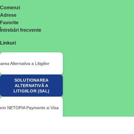
Comenzi
Adrese
Favorite
Întrebări frecvente
Linkuri
SOLUȚIONAREA
ALTERNATIVĂ A
LITIGIILOR (SAL)
© 2026 RoVitality. Toate drepturile rezervate.
Utilizăm module cookie pentru a vă îmbunătăți experiența pe site-ul