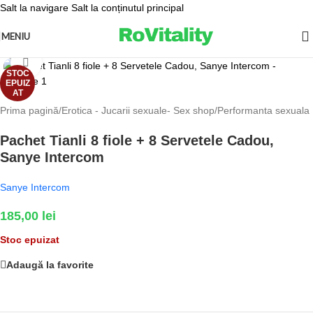
Salt la navigare
Salt la conținutul principal
MENIU
Fă clic pentru a mări
STOC
EPUIZ
AT
Prima pagină
/
Erotica - Jucarii sexuale- Sex shop
/
Performanta sexuala
Pachet Tianli 8 fiole + 8 Servetele Cadou,
Sanye Intercom
Sanye Intercom
185,00
lei
Stoc epuizat
Adaugă la favorite