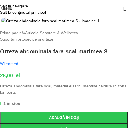
Salt la navigare
MENIU
Salt la conținutul principal
Fă clic pentru a mări
Prima pagină
/
Articole Sanatate & Wellness
/
Suporturi ortopedice si orteze
Orteza abdominala fara scai marimea S
Wicromed
28,00
lei
Orteză abdominală fără scai, material elastic, menține căldura în zona
lombară.
1 în stoc
ADAUGĂ ÎN COȘ