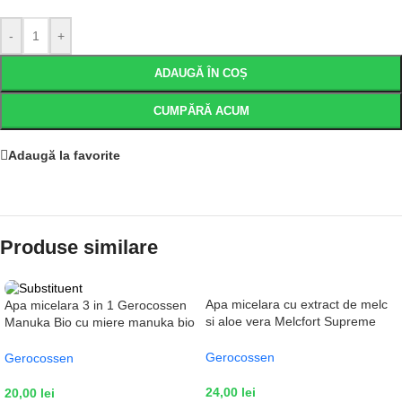
-
+
ADAUGĂ ÎN COȘ
CUMPĂRĂ ACUM
Adaugă la favorite
Produse similare
Apa micelara cu extract de melc
Apa micelara 3 in 1 Gerocossen
si aloe vera Melcfort Supreme
Manuka Bio cu miere manuka bio
Care Gerocossen, 300 ml
si extract de rodie, 300 ml
Gerocossen
Gerocossen
24,00
lei
20,00
lei