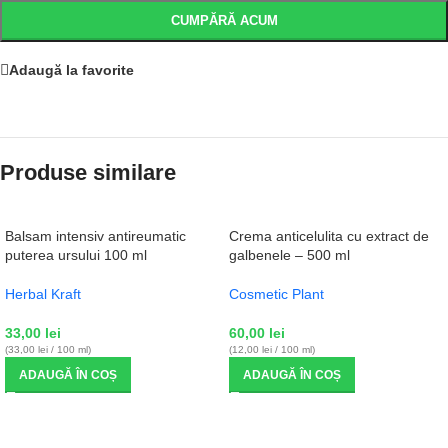
CUMPĂRĂ ACUM
Adaugă la favorite
Produse similare
Balsam intensiv antireumatic
Crema anticelulita cu extract de
puterea ursului 100 ml
galbenele – 500 ml
Herbal Kraft
Cosmetic Plant
33,00
lei
60,00
lei
(33,00 lei / 100 ml)
(12,00 lei / 100 ml)
ADAUGĂ ÎN COȘ
ADAUGĂ ÎN COȘ