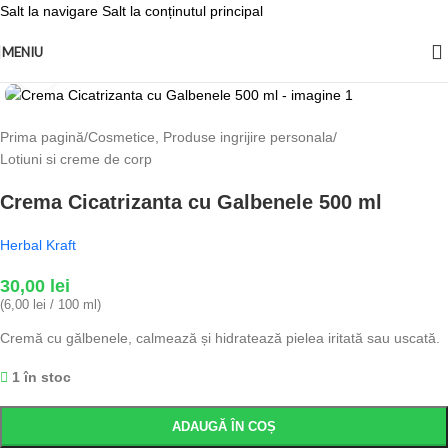
Salt la navigare
Salt la conținutul principal
MENIU
Fă clic pentru a mări
Prima pagină
/
Cosmetice, Produse ingrijire personala
/
Lotiuni si creme de corp
Crema Cicatrizanta cu Galbenele 500 ml
Herbal Kraft
30,00
lei
(6,00 lei / 100 ml)
Cremă cu gălbenele, calmează și hidratează pielea iritată sau uscată.
1 în stoc
ADAUGĂ ÎN COȘ