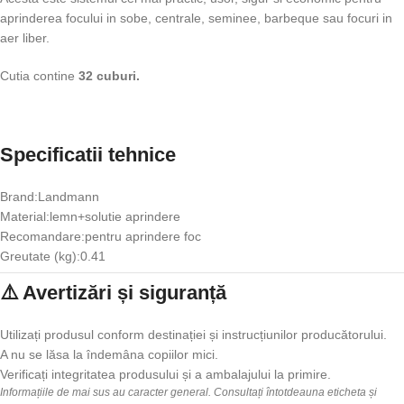
aprinderea focului in sobe, centrale, seminee, barbeque sau focuri in
aer liber.
Cutia contine
32 cuburi.
Specificatii tehnice
Brand:Landmann
Material:lemn+solutie aprindere
Recomandare:pentru aprindere foc
Greutate (kg):0.41
⚠️ Avertizări și siguranță
Utilizați produsul conform destinației și instrucțiunilor producătorului.
A nu se lăsa la îndemâna copiilor mici.
Verificați integritatea produsului și a ambalajului la primire.
Informațiile de mai sus au caracter general. Consultați întotdeauna eticheta și