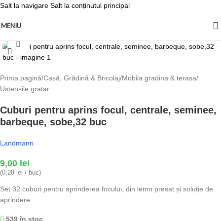
Salt la navigare
Salt la conținutul principal
MENIU
Fă clic pentru a mări
Prima pagină
/
Casă, Grădină & Bricolaj
/
Mobila gradina & terasa
/
Ustensile gratar
Cuburi pentru aprins focul, centrale, seminee,
barbeque, sobe,32 buc
Landmann
9,00
lei
(0,28 lei / buc)
Set 32 cuburi pentru aprinderea focului, din lemn presat și soluție de
aprindere.
539 în stoc