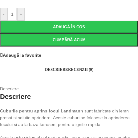
-
+
ADAUGĂ ÎN COȘ
CUMPĂRĂ ACUM
Adaugă la favorite
DESCRIERE
RECENZII (0)
Descriere
Descriere
Cuburile pentru aprins focul Landmann
sunt fabricate din lemn
presat si solutie aprindere. Aceste cuburi se folosesc la aprinderea
focului si au la baza kerosen, pentru o ignitie rapida.
Acesta este sistemul cel mai practic, usor, sigur si economic pentru