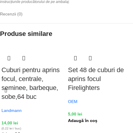
instrucțiunile producătorului de pe ambalaj.
Recenzii (0)
Produse similare
Cuburi pentru aprins
Set 48 de cuburi de
focul, centrale,
aprins focul
seminee, barbeque,
Firelighters
sobe,64 buc
OEM
Landmann
5,00
lei
Adaugă în coș
14,00
lei
(0,22 lei / buc)