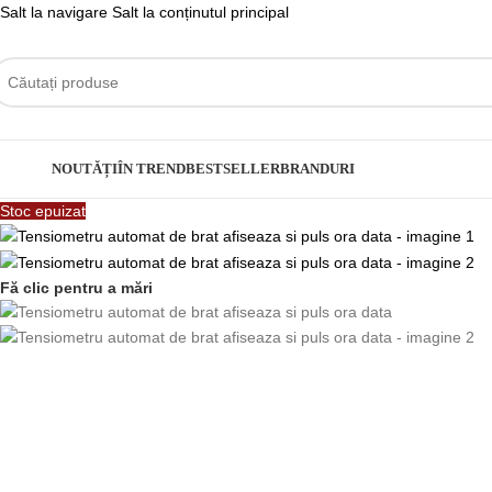
Salt la navigare
Salt la conținutul principal
ategorii
NOUTĂȚI
ÎN TREND
BESTSELLER
BRANDURI
Stoc epuizat
Fă clic pentru a mări