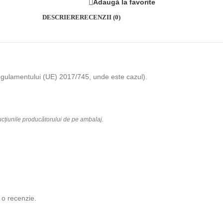
Adaugă la favorite
DESCRIERE
RECENZII (0)
m Regulamentului (UE) 2017/745, unde este cazul).
rucțiunile producătorului de pe ambalaj.
 o recenzie.