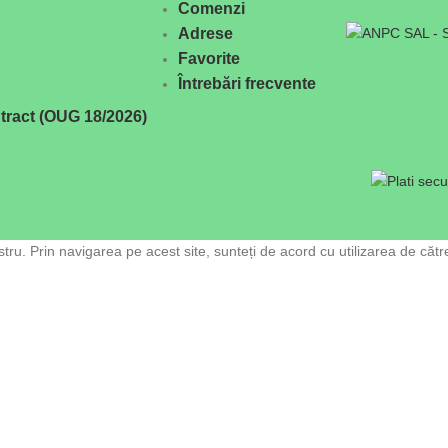
Comenzi
Adrese
Favorite
Întrebări frecvente
tract (OUG 18/2026)
ru. Prin navigarea pe acest site, sunteți de acord cu utilizarea de cătr