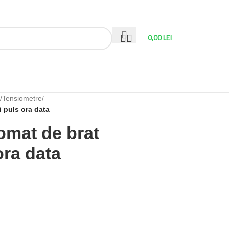
0,00
LEI
/
Tensiometre
/
i puls ora data
omat de brat
ora data