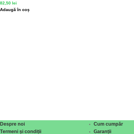
82,50
lei
Adaugă în coș
Despre noi
Cum cumpăr
Termeni și condiții
Garanții