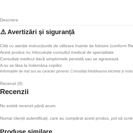
Descriere
⚠️ Avertizări și siguranță
Citiți cu atenție instrucțiunile de utilizare înainte de folosire (confor
Acest produs nu înlocuiește consultul medical de specialitate.
Consultați medicul dacă simptomele persistă sau se agravează.
A nu se lăsa la îndemâna copiilor.
Informațiile de mai sus au caracter general. Consultați întotdeauna eticheta și inst
Recenzii (0)
Recenzii
Nu există recenzii până acum.
Numai clienții autentificați, care au cumpărat acest produs, pot să scrie
Produse similare