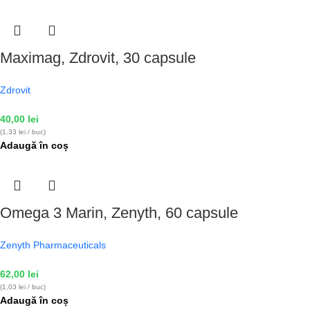
Maximag, Zdrovit, 30 capsule
Zdrovit
40,00
lei
(1,33 lei / buc)
Adaugă în coș
Omega 3 Marin, Zenyth, 60 capsule
Zenyth Pharmaceuticals
62,00
lei
(1,03 lei / buc)
Adaugă în coș