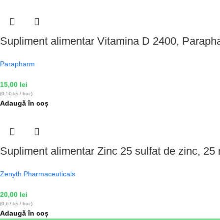
Supliment alimentar Vitamina D 2400, Paraph
Parapharm
15,00
lei
(0,50 lei / buc)
Adaugă în coș
Supliment alimentar Zinc 25 sulfat de zinc, 25
Zenyth Pharmaceuticals
20,00
lei
(0,67 lei / buc)
Adaugă în coș