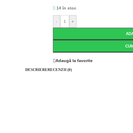
14 în stoc
-
+
ADA
CU
Adaugă la favorite
DESCRIERE
RECENZII (0)