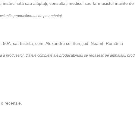
însărcinată sau alăptați, consultați medicul sau farmacistul înainte de u
rucțiunile producătorului de pe ambalaj.
0A, sat Bistrița, com. Alexandru cel Bun, jud. Neamț, România
lă a produselor. Datele complete ale producătorului se regăsesc pe ambalajul prod
 o recenzie.