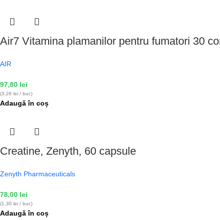
Air7 Vitamina plamanilor pentru fumatori 30 c
AIR
97,80
lei
(3,26 lei / buc)
Adaugă în coș
Creatine, Zenyth, 60 capsule
Zenyth Pharmaceuticals
78,00
lei
(1,30 lei / buc)
Adaugă în coș