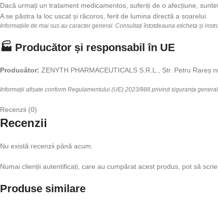
Dacă urmați un tratament medicamentos, suferiți de o afecțiune, sunteți 
A se păstra la loc uscat și răcoros, ferit de lumina directă a soarelui.
Informațiile de mai sus au caracter general. Consultați întotdeauna eticheta și inst
🏭 Producător și responsabil în UE
Producător:
ZENYTH PHARMACEUTICALS S.R.L., Str. Petru Rareș nr. 5
Informații afișate conform Regulamentului (UE) 2023/988 privind siguranța genera
Recenzii (0)
Recenzii
Nu există recenzii până acum.
Numai clienții autentificați, care au cumpărat acest produs, pot să scrie
Produse similare