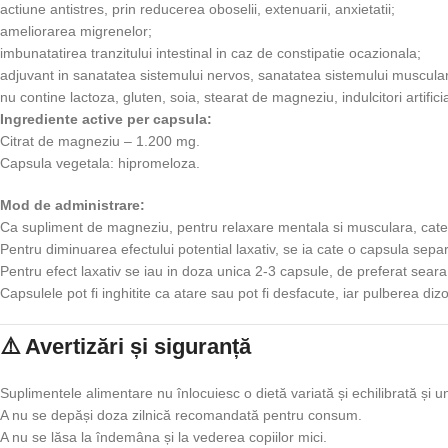
actiune antistres, prin reducerea oboselii, extenuarii, anxietatii;
ameliorarea migrenelor;
imbunatatirea tranzitului intestinal in caz de constipatie ocazionala;
adjuvant in sanatatea sistemului nervos, sanatatea sistemului muscular, a 
nu contine lactoza, gluten, soia, stearat de magneziu, indulcitori artificiali
Ingrediente active per capsula:
Citrat de magneziu – 1.200 mg.
Capsula vegetala: hipromeloza.
Mod de administrare:
Ca supliment de magneziu, pentru relaxare mentala si musculara, cate 1-3
Pentru diminuarea efectului potential laxativ, se ia cate o capsula separa
Pentru efect laxativ se iau in doza unica 2-3 capsule, de preferat seara
Capsulele pot fi inghitite ca atare sau pot fi desfacute, iar pulberea diz
⚠️ Avertizări și siguranță
Suplimentele alimentare nu înlocuiesc o dietă variată și echilibrată și un
A nu se depăși doza zilnică recomandată pentru consum.
A nu se lăsa la îndemâna și la vederea copiilor mici.