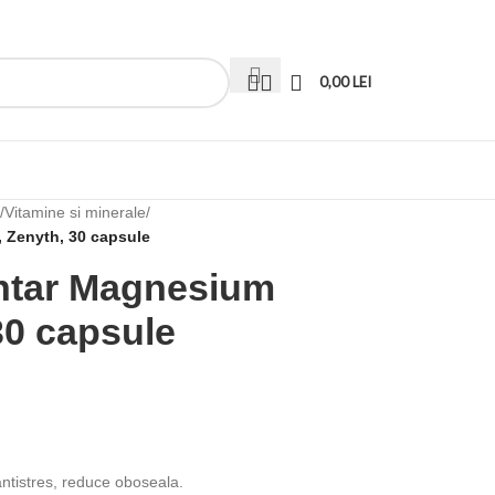
0,00
LEI
/
Vitamine si minerale
/
, Zenyth, 30 capsule
ntar Magnesium
 30 capsule
ntistres, reduce oboseala.