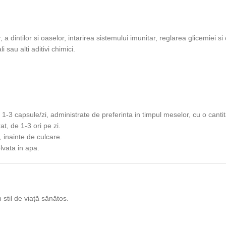
dintilor si oaselor, intarirea sistemului imunitar, reglarea glicemiei si 
 sau alti aditivi chimici.
 capsule/zi, administrate de preferinta in timpul meselor, cu o cantitat
t, de 1-3 ori pe zi.
, inainte de culcare.
olvata in apa.
 stil de viață sănătos.