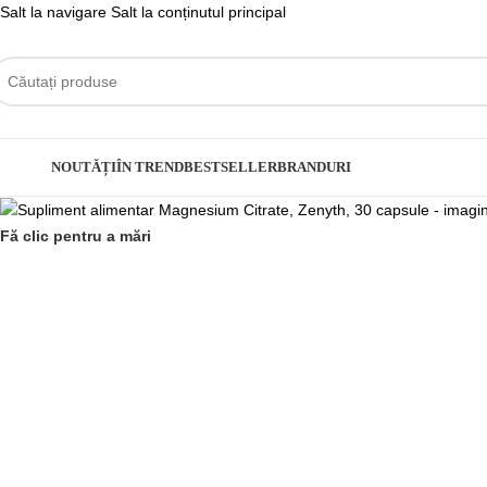
Salt la navigare
Salt la conținutul principal
ategorii
NOUTĂȚI
ÎN TREND
BESTSELLER
BRANDURI
Fă clic pentru a mări