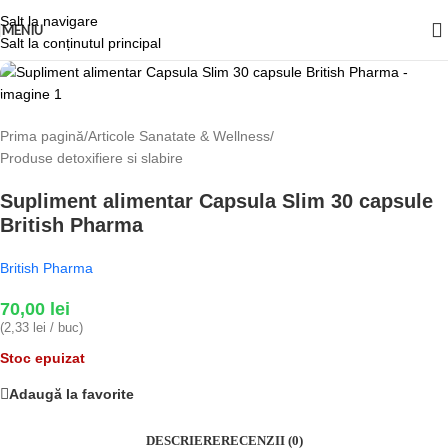
Salt la navigare
Stoc epuizat
MENIU
Salt la conținutul principal
Prima pagină
/
Articole Sanatate & Wellness
/
Produse detoxifiere si slabire
Supliment alimentar Capsula Slim 30 capsule
British Pharma
British Pharma
70,00
lei
(2,33 lei / buc)
Stoc epuizat
Adaugă la favorite
DESCRIERE
RECENZII (0)