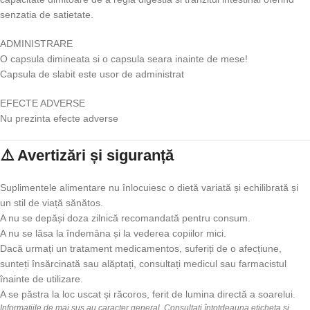
senzatia de satietate.
ADMINISTRARE
O capsula dimineata si o capsula seara inainte de mese!
Capsula de slabit este usor de administrat
EFECTE ADVERSE
Nu prezinta efecte adverse
⚠️ Avertizări și siguranță
Suplimentele alimentare nu înlocuiesc o dietă variată și echilibrată și
un stil de viață sănătos.
A nu se depăși doza zilnică recomandată pentru consum.
A nu se lăsa la îndemâna și la vederea copiilor mici.
Dacă urmați un tratament medicamentos, suferiți de o afecțiune,
sunteți însărcinată sau alăptați, consultați medicul sau farmacistul
înainte de utilizare.
A se păstra la loc uscat și răcoros, ferit de lumina directă a soarelui.
Informațiile de mai sus au caracter general. Consultați întotdeauna eticheta și