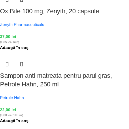
Ox Bile 100 mg, Zenyth, 20 capsule
Zenyth Pharmaceuticals
37,00
lei
(1,85 lei / buc)
Adaugă în coș
Sampon anti-matreata pentru parul gras,
Petrole Hahn, 250 ml
Petrole Hahn
22,00
lei
(8,80 lei / 100 ml)
Adaugă în coș