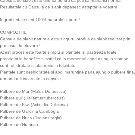
Capsula de slabit este diferita pentru ca poti sa mananci normal
Rezultatele cu Capsula de slabit depasesc asteptarile voastre
Ingredientele sunt 100% naturale si pure !
COMPOZITIE
Capsula de slabit naturala este singurul produs de slabit realizat prin
procesul de etuvare !
Acest proces este foarte simplu si plantele isi pastreaza toate
proprietatile benefice si astfel ca in momentul cand ajung in stomac
sunt rehidratate si absorbite in totalitate.
Plantele sunt deshidratate si apoi maruntine pana ajung o pulbere fina,
urmand a fi incarcate in capsule.
Pulbere de Mar (Malus Domestica)
Pulbere guli (Heliantus tuberosus)
Pulbere de Kiwi (Actinidia Deliciosa)
Pulbere de Garcinia Cambogia
Pulbere de Nuca (Juglans regia)
Pulbere de Nutriose