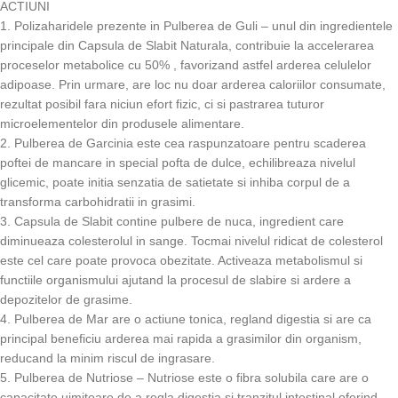
ACTIUNI
1. Polizaharidele prezente in Pulberea de Guli – unul din ingredientele
principale din Capsula de Slabit Naturala, contribuie la accelerarea
proceselor metabolice cu 50% , favorizand astfel arderea celulelor
adipoase. Prin urmare, are loc nu doar arderea caloriilor consumate,
rezultat posibil fara niciun efort fizic, ci si pastrarea tuturor
microelementelor din produsele alimentare.
2. Pulberea de Garcinia este cea raspunzatoare pentru scaderea
poftei de mancare in special pofta de dulce, echilibreaza nivelul
glicemic, poate initia senzatia de satietate si inhiba corpul de a
transforma carbohidratii in grasimi.
3. Capsula de Slabit contine pulbere de nuca, ingredient care
diminueaza colesterolul in sange. Tocmai nivelul ridicat de colesterol
este cel care poate provoca obezitate. Activeaza metabolismul si
functiile organismului ajutand la procesul de slabire si ardere a
depozitelor de grasime.
4. Pulberea de Mar are o actiune tonica, regland digestia si are ca
principal beneficiu arderea mai rapida a grasimilor din organism,
reducand la minim riscul de ingrasare.
5. Pulberea de Nutriose – Nutriose este o fibra solubila care are o
capacitate uimitoare de a regla digestia si tranzitul intestinal oferind