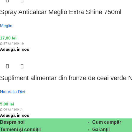
Spray Anticalcar Meglio Extra Shine 750ml
Meglio
17,00
lei
(2,27 lei / 100 ml)
Adaugă în coș
Supliment alimentar din frunze de ceai verd
Naturalia Diet
5,00
lei
(5,00 lei / 100 g)
Adaugă în coș
Despre noi
Cum cumpăr
Termeni și condiții
Garanții