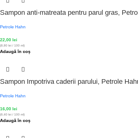
Sampon anti-matreata pentru parul gras, Petr
Petrole Hahn
22,00
lei
(8,80 lei / 100 ml)
Adaugă în coș
Sampon Impotriva caderii parului, Petrole Hah
Petrole Hahn
16,00
lei
(6,40 lei / 100 ml)
Adaugă în coș