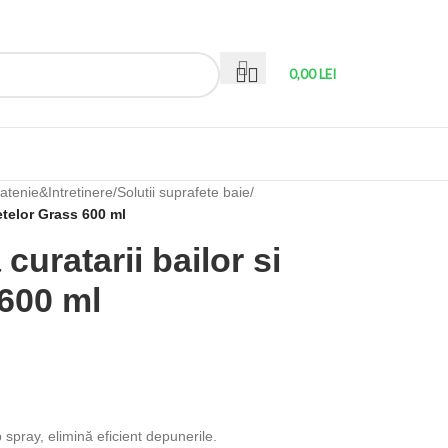
0,00
LEI
atenie&Intretinere
/
Solutii suprafete baie
/
letelor Grass 600 ml
curatarii bailor si
 600 ml
p spray, elimină eficient depunerile.