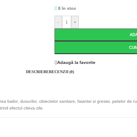
8 în stoc
-
+
ADA
CU
Adaugă la favorite
DESCRIERE
RECENZII (0)
a bailor, dusurilor, obiectelor sanitare, faiantei si gresiei, petelor de 
rind efectul citeva zile.