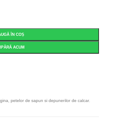
UGĂ ÎN COȘ
MPĂRĂ ACUM
rugina, petelor de sapun si depunerilor de calcar.