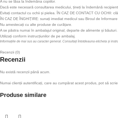
A nu se lăsa la îndemâna copiilor.
Dacă este necesară consultarea medicului, țineți la îndemână recipient
Evitați contactul cu ochii și pielea. ÎN CAZ DE CONTACT CU OCHII: clăt
ÎN CAZ DE ÎNGHIȚIRE: sunați imediat medicul sau Biroul de Informare 
Nu amestecați cu alte produse de curățare.
A se păstra numai în ambalajul original, departe de alimente și băuturi.
Utilizați conform instrucțiunilor de pe ambalaj.
Informațiile de mai sus au caracter general. Consultați întotdeauna eticheta și inst
Recenzii (0)
Recenzii
Nu există recenzii până acum.
Numai clienții autentificați, care au cumpărat acest produs, pot să scrie
Produse similare