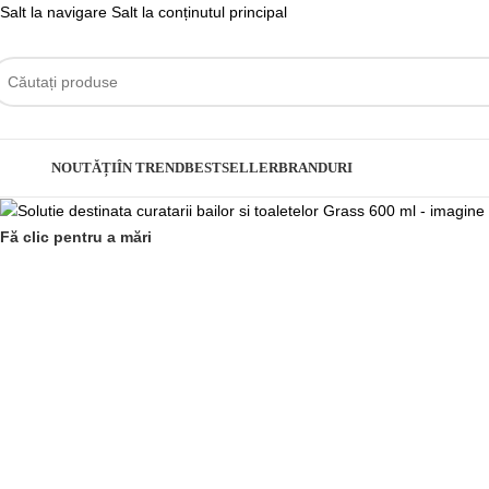
Salt la navigare
Salt la conținutul principal
ategorii
NOUTĂȚI
ÎN TREND
BESTSELLER
BRANDURI
Fă clic pentru a mări