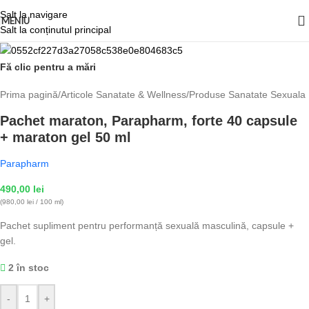
Salt la navigare
MENIU
Salt la conținutul principal
Fă clic pentru a mări
Prima pagină
/
Articole Sanatate & Wellness
/
Produse Sanatate Sexuala
Pachet maraton, Parapharm, forte 40 capsule
+ maraton gel 50 ml
Parapharm
490,00
lei
(980,00 lei / 100 ml)
Pachet supliment pentru performanță sexuală masculină, capsule +
gel.
2 în stoc
-
+