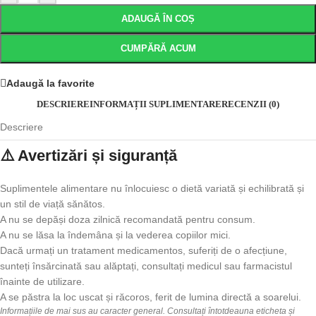
ADAUGĂ ÎN COȘ
CUMPĂRĂ ACUM
Adaugă la favorite
DESCRIERE
INFORMAȚII SUPLIMENTARE
RECENZII (0)
Descriere
⚠️ Avertizări și siguranță
Suplimentele alimentare nu înlocuiesc o dietă variată și echilibrată și
un stil de viață sănătos.
A nu se depăși doza zilnică recomandată pentru consum.
A nu se lăsa la îndemâna și la vederea copiilor mici.
Dacă urmați un tratament medicamentos, suferiți de o afecțiune,
sunteți însărcinată sau alăptați, consultați medicul sau farmacistul
înainte de utilizare.
A se păstra la loc uscat și răcoros, ferit de lumina directă a soarelui.
Informațiile de mai sus au caracter general. Consultați întotdeauna eticheta și