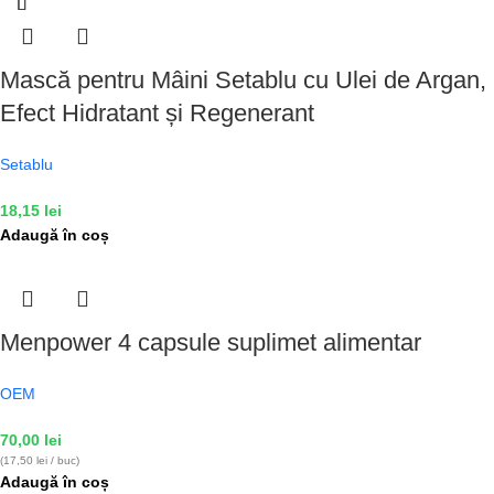
Mască pentru Mâini Setablu cu Ulei de Argan,
Efect Hidratant și Regenerant
Setablu
18,15
lei
Adaugă în coș
Menpower 4 capsule suplimet alimentar
OEM
70,00
lei
(17,50 lei / buc)
Adaugă în coș