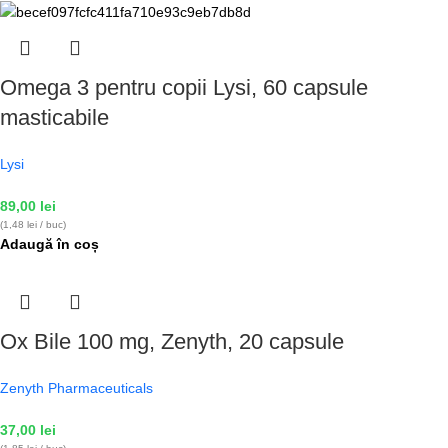
Omega 3 pentru copii Lysi, 60 capsule
masticabile
Lysi
89,00
lei
(1,48 lei / buc)
Adaugă în coș
Ox Bile 100 mg, Zenyth, 20 capsule
Zenyth Pharmaceuticals
37,00
lei