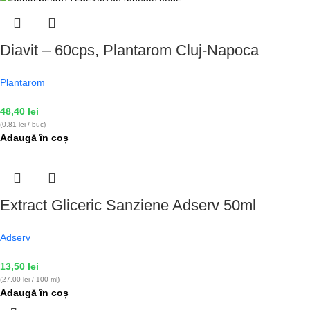
Diavit – 60cps, Plantarom Cluj-Napoca
Plantarom
48,40
lei
(0,81 lei / buc)
Adaugă în coș
Extract Gliceric Sanziene Adserv 50ml
Adserv
13,50
lei
(27,00 lei / 100 ml)
Adaugă în coș