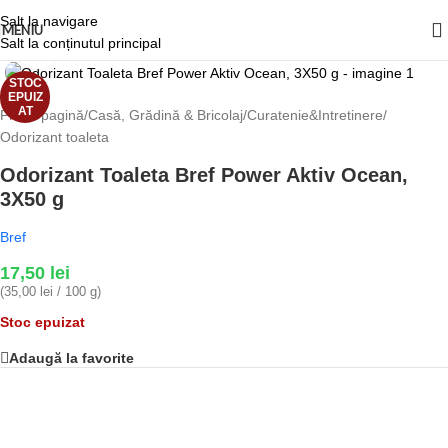
Salt la navigare
MENIU
Salt la conținutul principal
Fă clic pentru a mări
STOC
EPUIZ
AT
Prima pagină
/
Casă, Grădină & Bricolaj
/
Curatenie&Intretinere
/
Odorizant toaleta
Odorizant Toaleta Bref Power Aktiv Ocean,
3X50 g
Bref
17,50
lei
(35,00 lei / 100 g)
Stoc epuizat
Adaugă la favorite