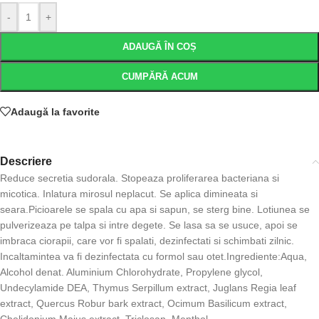
-
+
ADAUGĂ ÎN COȘ
CUMPĂRĂ ACUM
Adaugă la favorite
Descriere
Reduce secretia sudorala. Stopeaza proliferarea bacteriana si
micotica. Inlatura mirosul neplacut. Se aplica dimineata si
seara.Picioarele se spala cu apa si sapun, se sterg bine. Lotiunea se
pulverizeaza pe talpa si intre degete. Se lasa sa se usuce, apoi se
imbraca ciorapii, care vor fi spalati, dezinfectati si schimbati zilnic.
Incaltamintea va fi dezinfectata cu formol sau otet.Ingrediente:Aqua,
Alcohol denat. Aluminium Chlorohydrate, Propylene glycol,
Undecylamide DEA, Thymus Serpillum extract, Juglans Regia leaf
extract, Quercus Robur bark extract, Ocimum Basilicum extract,