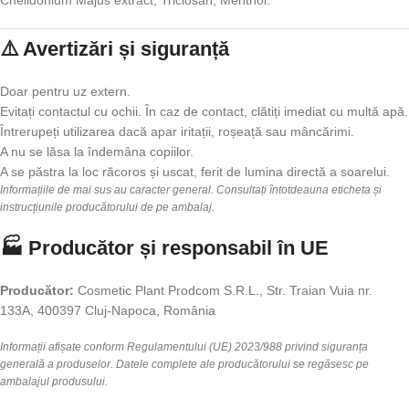
Chelidonium Majus extract, Triclosan, Menthol.
⚠️ Avertizări și siguranță
Doar pentru uz extern.
Evitați contactul cu ochii. În caz de contact, clătiți imediat cu multă apă.
Întrerupeți utilizarea dacă apar iritații, roșeață sau mâncărimi.
A nu se lăsa la îndemâna copiilor.
A se păstra la loc răcoros și uscat, ferit de lumina directă a soarelui.
Informațiile de mai sus au caracter general. Consultați întotdeauna eticheta și
instrucțiunile producătorului de pe ambalaj.
🏭 Producător și responsabil în UE
Producător:
Cosmetic Plant Prodcom S.R.L., Str. Traian Vuia nr.
133A, 400397 Cluj-Napoca, România
Informații afișate conform Regulamentului (UE) 2023/988 privind siguranța
generală a produselor. Datele complete ale producătorului se regăsesc pe
ambalajul produsului.