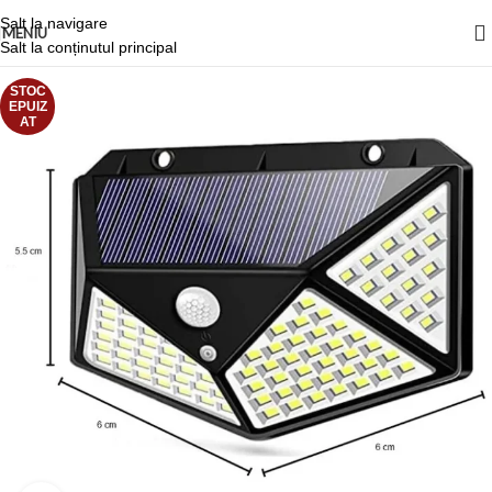
Salt la navigare
MENIU
Salt la conținutul principal
STOC
EPUIZ
AT