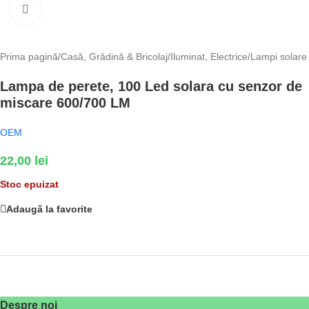
Fă clic pentru a mări
Prima pagină
/
Casă, Grădină & Bricolaj
/
Iluminat, Electrice
/
Lampi solare
Lampa de perete, 100 Led solara cu senzor de
miscare 600/700 LM
OEM
22,00
lei
Stoc epuizat
Adaugă la favorite
Despre noi