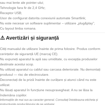
sau mai lente ale pointer-ului;
Tehnologie fara fir de 2,4 GHz;
Receptor USB;
Usor de configurat datorita conexiunii automate Smartlink;
Nu este necesar un software suplimentar – utilizare „plug&play”;
Cu layout limba romana.
⚠️ Avertizări și siguranță
Citiți manualul de utilizare înainte de prima folosire. Produs conform
cerințelor de siguranță UE (marcaj CE).
Nu expuneți aparatul la apă sau umiditate, cu excepția produselor
destinate acestui scop.
Nu utilizați aparatul cu cablul sau carcasa deteriorate. Nu demontați
produsul — risc de electrocutare.
Deconectați de la priză înainte de curățare și atunci când nu este
utilizat.
Nu lăsați aparatul în funcțiune nesupravegheat. A nu se lăsa la
îndemâna copiilor.
Informațiile de mai sus au caracter general. Consultați întotdeauna eticheta și
instrucțiunile producătorului de pe ambalaj.