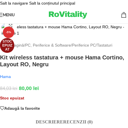
Salt la navigare
Salt la conținutul principal
MENIU
Fă clic pentru a mări
-5%
STOC
Prima pagină
/
PC, Periferice & Software
/
Periferice PC
/
Tastaturi
EPUIZ
AT
Kit wireless tastatura + mouse Hama Cortino,
Layout RO, Negru
Hama
80,00
lei
84,03
lei
Stoc epuizat
Adaugă la favorite
DESCRIERE
RECENZII (0)