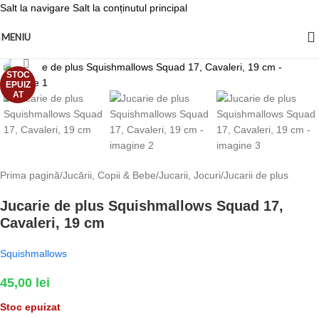
Salt la navigare
Salt la conținutul principal
MENIU
Fă clic pentru a mări
STOC
EPUIZ
AT
Prima pagină
/
Jucării, Copii & Bebe
/
Jucarii, Jocuri
/
Jucarii de plus
Jucarie de plus Squishmallows Squad 17,
Cavaleri, 19 cm
Squishmallows
45,00
lei
Stoc epuizat