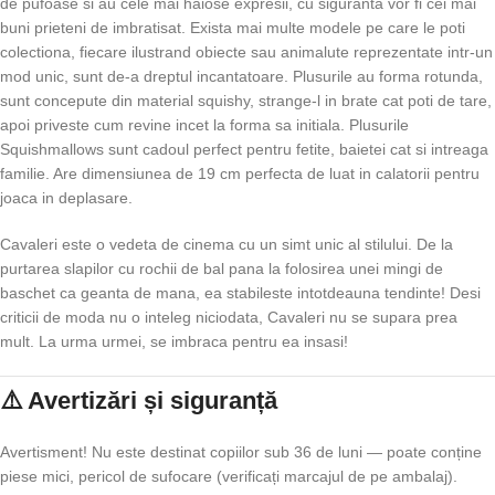
de pufoase si au cele mai haiose expresii, cu siguranta vor fi cei mai
buni prieteni de imbratisat. Exista mai multe modele pe care le poti
colectiona, fiecare ilustrand obiecte sau animalute reprezentate intr-un
mod unic, sunt de-a dreptul incantatoare. Plusurile au forma rotunda,
sunt concepute din material squishy, strange-l in brate cat poti de tare,
apoi priveste cum revine incet la forma sa initiala. Plusurile
Squishmallows sunt cadoul perfect pentru fetite, baietei cat si intreaga
familie. Are dimensiunea de 19 cm perfecta de luat in calatorii pentru
joaca in deplasare.
Cavaleri este o vedeta de cinema cu un simt unic al stilului. De la
purtarea slapilor cu rochii de bal pana la folosirea unei mingi de
baschet ca geanta de mana, ea stabileste intotdeauna tendinte! Desi
criticii de moda nu o inteleg niciodata, Cavaleri nu se supara prea
mult. La urma urmei, se imbraca pentru ea insasi!
⚠️ Avertizări și siguranță
Avertisment! Nu este destinat copiilor sub 36 de luni — poate conține
piese mici, pericol de sufocare (verificați marcajul de pe ambalaj).