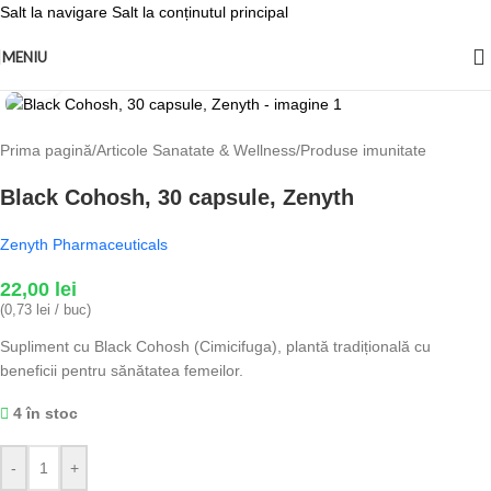
Salt la navigare
Salt la conținutul principal
MENIU
Fă clic pentru a mări
Prima pagină
/
Articole Sanatate & Wellness
/
Produse imunitate
Black Cohosh, 30 capsule, Zenyth
Zenyth Pharmaceuticals
22,00
lei
(0,73 lei / buc)
Supliment cu Black Cohosh (Cimicifuga), plantă tradițională cu
beneficii pentru sănătatea femeilor.
4 în stoc
-
+