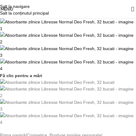
Salt la navigare
MENIU
Salt la conținutul principal
Fă clic pentru a mări
Prima pagină
/
Cosmetice, Produse ingrijire personala
/