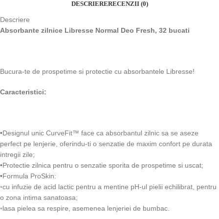
DESCRIERE
RECENZII (0)
Descriere
Absorbante zilnice Libresse Normal Deo Fresh, 32 bucati
Bucura-te de prospetime si protectie cu absorbantele Libresse!
Caracteristici:
•Designul unic CurveFit™ face ca absorbantul zilnic sa se aseze
perfect pe lenjerie, oferindu-ti o senzatie de maxim confort pe durata
intregii zile;
•Protectie zilnica pentru o senzatie sporita de prospetime si uscat;
•Formula ProSkin:
◦cu infuzie de acid lactic pentru a mentine pH-ul pielii echilibrat, pentru
o zona intima sanatoasa;
◦lasa pielea sa respire, asemenea lenjeriei de bumbac.