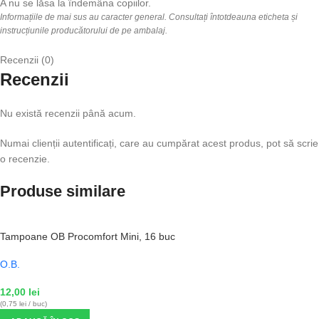
A nu se lăsa la îndemâna copiilor.
Informațiile de mai sus au caracter general. Consultați întotdeauna eticheta și
instrucțiunile producătorului de pe ambalaj.
Recenzii (0)
Recenzii
Nu există recenzii până acum.
Numai clienții autentificați, care au cumpărat acest produs, pot să scrie
o recenzie.
Produse similare
Tampoane OB Procomfort Mini, 16 buc
O.B.
12,00
lei
(0,75 lei / buc)